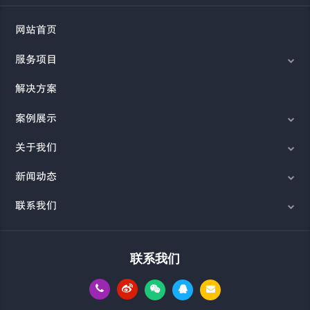
网站首页
服务项目
解决方案
案例展示
关于我们
新闻动态
联系我们
联系我们