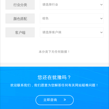
行业分类
颜色搭配
客户端
本分类下无任何数据！
您还在犹豫吗？
欢迎联系我们，我们愿意为您解答任何有关网站疑难问题！
立即咨询