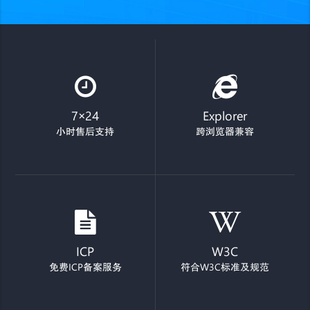
7×24
Explorer
小时售后支持
跨浏览器兼容
ICP
W3C
免费ICP备案服务
符合W3C标准及规范