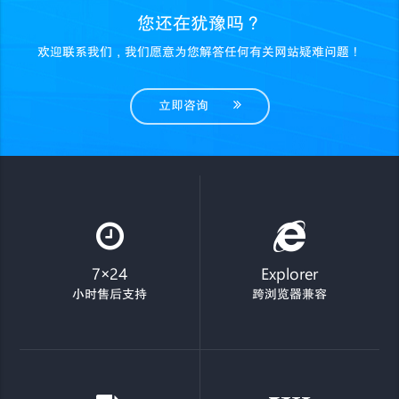
您还在犹豫吗？
欢迎联系我们，我们愿意为您解答任何有关网站疑难问题！
立即咨询
7×24
Explorer
小时售后支持
跨浏览器兼容