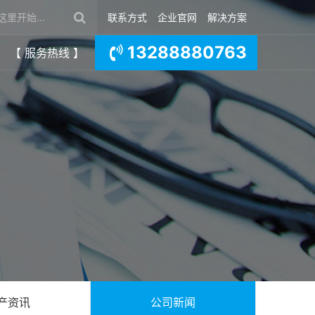
联系方式
企业官网
解决方案
13288880763
【 服务热线 】
产资讯
公司新闻