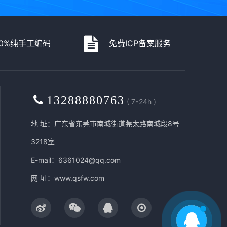
00%纯手工编码
免费ICP备案服务
13288880763
( 7*24h )
地 址：广东省东莞市南城街道莞太路南城段8号
3218室
E-mail：6361024@qq.com
网 址：
www.qsfw.com