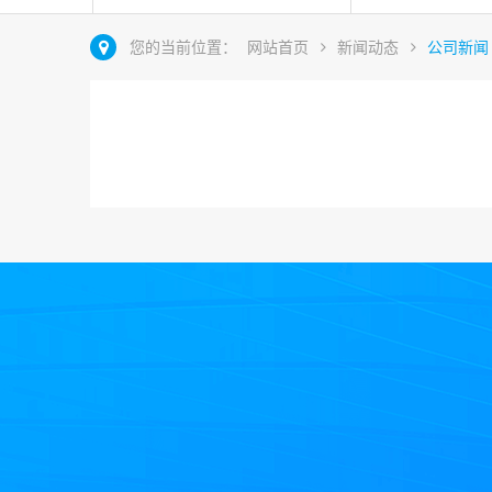
您的当前位置：
网站首页
新闻动态
公司新闻