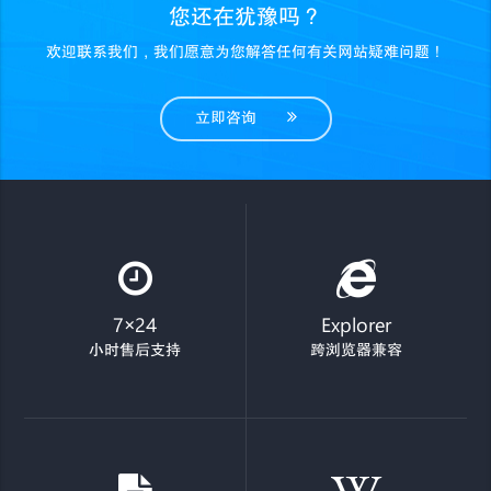
您还在犹豫吗？
欢迎联系我们，我们愿意为您解答任何有关网站疑难问题！
立即咨询
7×24
Explorer
小时售后支持
跨浏览器兼容