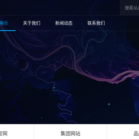
展示
关于我们
新闻动态
联系我们
官网
集团网站
品