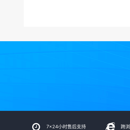
7x24小时售后支持
跨