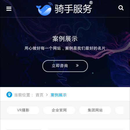
案例展示
用心做好每一个网站，案例是我们最好的名片
立即咨询
当前位置：
首页
案例展示
VR摄影
企业官网
集团网站
品