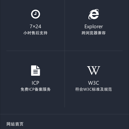
7×24
Explorer
小时售后支持
跨浏览器兼容
ICP
W3C
免费ICP备案服务
符合W3C标准及规范
网站首页