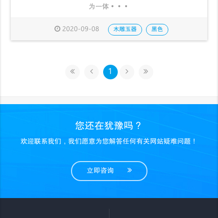
为一体···
2020-09-08
木雕玉器
黑色
1
您还在犹豫吗？
欢迎联系我们，我们愿意为您解答任何有关网站疑难问题！
立即咨询