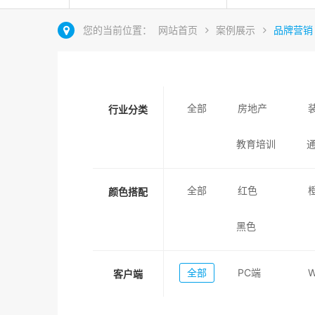
您的当前位置：
网站首页
案例展示
品牌营销
全部
房地产
行业分类
教育培训
全部
红色
颜色搭配
黑色
全部
PC端
客户端