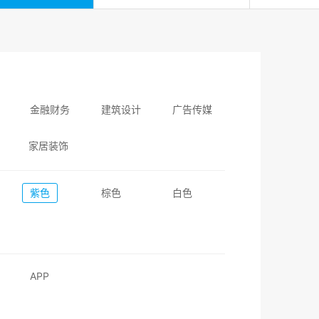
金融财务
建筑设计
广告传媒
家居装饰
紫色
棕色
白色
APP