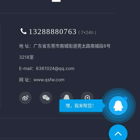
13288880763
( 7*24h )
地 址：广东省东莞市南城街道莞太路南城段8号
3218室
E-mail：6361024@qq.com
网 址：
www.qsfw.com
嘿，我来帮您！