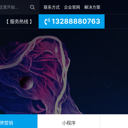
联系方式
企业官网
解决方案
13288880763
【 服务热线 】
牌营销
小程序