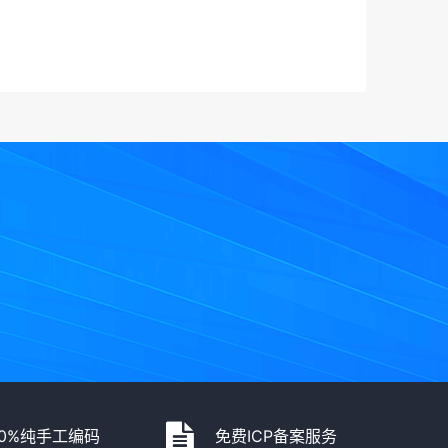
00%纯手工编码
免费ICP备案服务